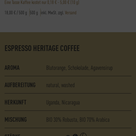
Eine Tasse Kaffee kostet nur
0,18 € - 5,00 €
(10 g)
18,00
€
/
500
g
500
g
inkl. MwSt.
zzgl.
Versand
ESPRESSO HERITAGE COFFEE
AROMA
Blutorange
Schokolade
Agavensirup
AUFBEREITUNG
natural
washed
HERKUNFT
Uganda
Nicaragua
MISCHUNG
BIO
30% Robusta
BIO
70% Arabica