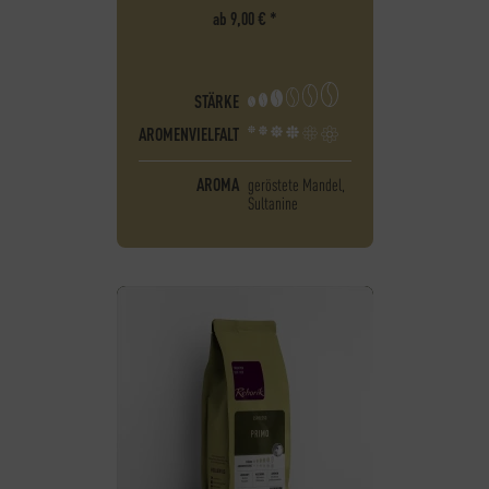
ab
9,00
€
*
STÄRKE
AROMENVIELFALT
AROMA
geröstete Mandel,
Sultanine