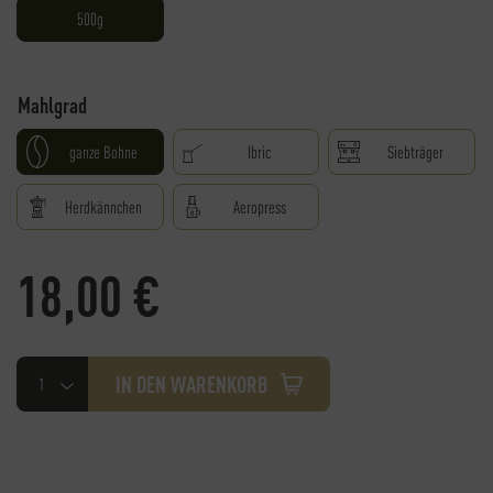
500g
Mahlgrad
ganze Bohne
Ibric
Siebträger
Herdkännchen
Aeropress
18,00
€
Espresso
IN DEN WARENKORB
Heritage
Coffee
Menge