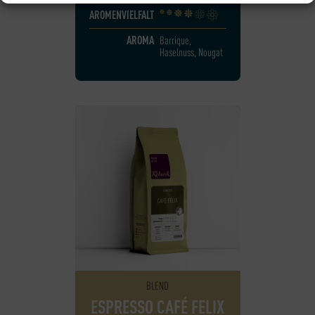
AROMENVIELFALT
AROMA
Barrique,
Haselnuss, Nougat
BLEND
ESPRESSO CAFÉ FELIX