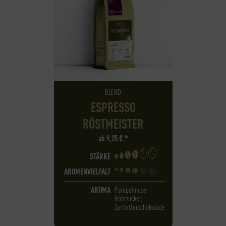
BLEND
ESPRESSO
RÖSTMEISTER
ab
9,25
€
*
STÄRKE
AROMENVIELFALT
AROMA
Pampelmuse,
Rohrzucker,
Zartbitterschokolade