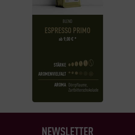
BLEND
ESPRESSO PRIMO
ab
9,00
€
*
STÄRKE
AROMENVIELFALT
AROMA
Dörrpflaume,
Zartbitterschokolade
NEWSLETTER