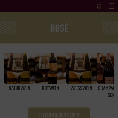
ROSÉ
NATURWEIN
ROTWEIN
WEISSWEIN
CHAMPAGN
SEKT
FILTERN & SORTIEREN