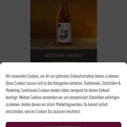
DEUTSCHLAND - RHEINGAU
REHORIK
SALAMANDERSTEIN
Wir verwenden Cookies, um dir ein optimales Einkaufserlebnis bieten zu können.
15,95
€
*
Diese Cookies lassen sich in drei Kategorien einteilen: Funktionale, Statistiken &
Marketing. Funktionale Cookies werden dabei zwingend für deinen Einkauf
benötigt. Weitere Cookies verwenden wir, um anonymisiert Statistiken anfertigen
REBSORTE
Spätburgunder
zu können. Andere dienen vor allem Marketingzwecken. Du kannst selbst
AROMA
reife Erdbeeren, rote
Johannisbeeren
entscheiden, welche Cookies Du zulassen möchtest.
TROCKEN