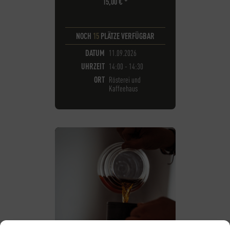
15,00
€
*
NOCH
15
PLÄTZE VERFÜGBAR
DATUM
11.09.2026
UHRZEIT
14:00 - 14:30
ORT
Rösterei und
Kaffeehaus