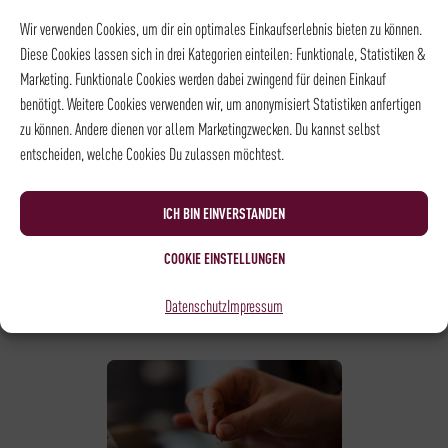
Wir verwenden Cookies, um dir ein optimales Einkaufserlebnis bieten zu können.
Diese Cookies lassen sich in drei Kategorien einteilen: Funktionale, Statistiken &
KAFFEE - KAFFEESEMINAR
Marketing. Funktionale Cookies werden dabei zwingend für deinen Einkauf
KAFFEESEMINAR
benötigt. Weitere Cookies verwenden wir, um anonymisiert Statistiken anfertigen
85,00
€
*
zu können. Andere dienen vor allem Marketingzwecken. Du kannst selbst
entscheiden, welche Cookies Du zulassen möchtest.
NOCH
1
PLATZ VERFÜGBAR
ICH BIN EINVERSTANDEN
DATUM
20.09.2026
UHRZEIT
10:00 - 13:00
COOKIE EINSTELLUNGEN
ORT
Rösterei und
Kaffeehaus
Datenschutz
Impressum