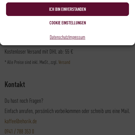
Versandpartner
ICH BIN EINVERSTANDEN
COOKIE EINSTELLUNGEN
Datenschutz
Impressum
Versandkosten DHL: 6,5 €
Kostenloser Versand mit DHL ab: 55 €
* Alle Preise sind inkl. MwSt., zzgl.
Versand
Kontakt
Du hast noch Fragen?
Einfach anrufen, persönlich vorbeikommen oder schreib uns eine Mail.
kaffee@rehorik.de
0941 / 788 353 0