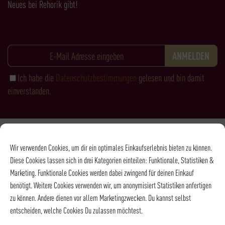
Neues bei Rehorik gibt!
Ich habe die
Datenschutzbestimmungen
gelesen und bin damit
einverstanden.
Zahlungsarten
Wir verwenden Cookies, um dir ein optimales Einkaufserlebnis bieten zu können.
Diese Cookies lassen sich in drei Kategorien einteilen: Funktionale, Statistiken &
Marketing. Funktionale Cookies werden dabei zwingend für deinen Einkauf
benötigt. Weitere Cookies verwenden wir, um anonymisiert Statistiken anfertigen
zu können. Andere dienen vor allem Marketingzwecken. Du kannst selbst
entscheiden, welche Cookies Du zulassen möchtest.