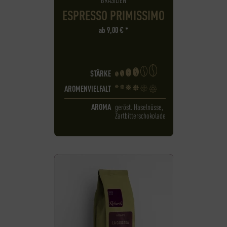
ESPRESSO PRIMISSIMO
ab
9,00
€
*
STÄRKE
AROMENVIELFALT
AROMA
geröst. Haselnüsse,
Zartbitterschokolade