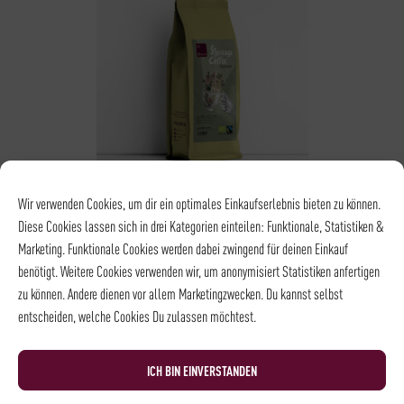
BLEND
Wir verwenden Cookies, um dir ein optimales Einkaufserlebnis bieten zu können.
ESPRESSO HERITAGE
Diese Cookies lassen sich in drei Kategorien einteilen: Funktionale, Statistiken &
Marketing. Funktionale Cookies werden dabei zwingend für deinen Einkauf
COFFEE
benötigt. Weitere Cookies verwenden wir, um anonymisiert Statistiken anfertigen
ab
18,00
€
*
zu können. Andere dienen vor allem Marketingzwecken. Du kannst selbst
entscheiden, welche Cookies Du zulassen möchtest.
STÄRKE
AROMENVIELFALT
ICH BIN EINVERSTANDEN
AROMA
Blutorange,
Schokolade,