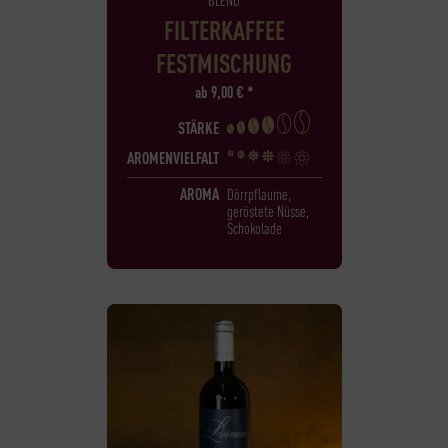
FILTERKAFFEE
FESTMISCHUNG
ab
9,00
€
*
STÄRKE
AROMENVIELFALT
AROMA
Dörrpflaume,
geröstete Nüsse,
Schokolade