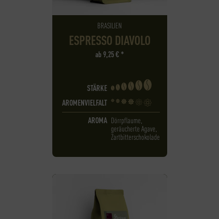
BRASILIEN
ESPRESSO DIAVOLO
ab
9,25
€
*
STÄRKE
AROMENVIELFALT
AROMA
Dörrpflaume,
geräucherte Agave,
Zartbitterschokolade