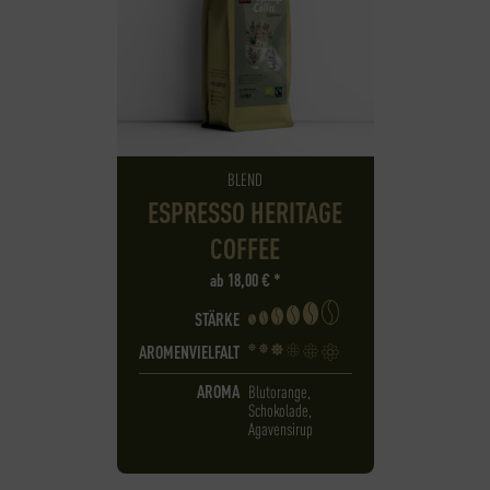
BLEND
ESPRESSO HERITAGE
COFFEE
ab
18,00
€
*
STÄRKE
AROMENVIELFALT
AROMA
Blutorange,
Schokolade,
Agavensirup