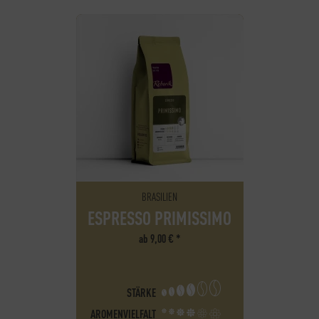
BRASILIEN
ESPRESSO PRIMISSIMO
ab
9,00
€
*
STÄRKE
AROMENVIELFALT