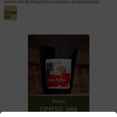
persönlichen Beratungstermin vereinbaren und vorbeikommen.
BRASILIEN
ESPRESSO JAHN
ab
17,00
€
*