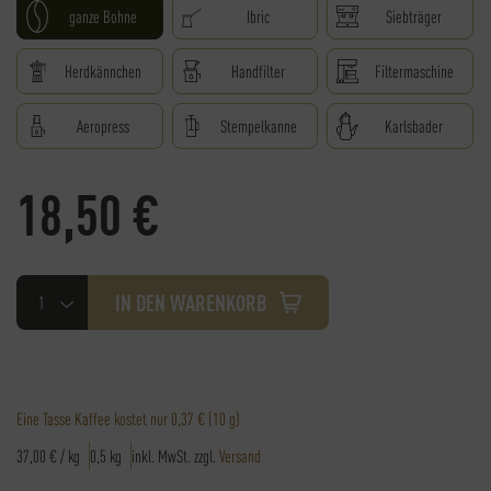
ganze Bohne
Ibric
Siebträger
Herdkännchen
Handfilter
Filtermaschine
Aeropress
Stempelkanne
Karlsbader
18,50
€
Espresso
IN DEN WARENKORB
Bergsport
Menge
Eine Tasse Kaffee kostet nur
0,37 €
(10 g)
37,00
€
/
kg
0,5
kg
inkl. MwSt.
zzgl.
Versand