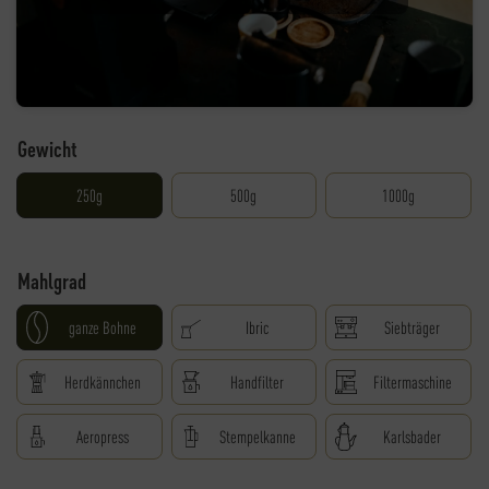
Gewicht
250g
500g
1000g
Mahlgrad
ganze Bohne
Ibric
Siebträger
Herdkännchen
Handfilter
Filtermaschine
Aeropress
Stempelkanne
Karlsbader