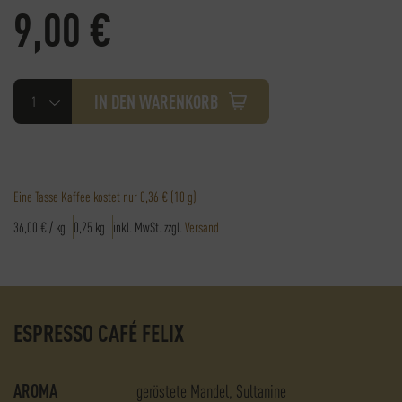
9,00
€
Espresso
IN DEN WARENKORB
Café
Felix
Menge
Eine Tasse Kaffee kostet nur
0,36 €
(10 g)
36,00
€
/
kg
0,25
kg
inkl. MwSt.
zzgl.
Versand
ESPRESSO CAFÉ FELIX
AROMA
geröstete Mandel
Sultanine