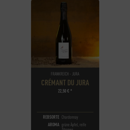
FRANKREICH - JURA
CRÉMANT DU JURA
22,50
€
*
REBSORTE
Chardonnay
AROMA
grüne Äpfel, reife
Zitronen