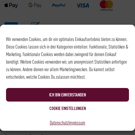
Wir verwenden Cookies, um dir ein optimales Einkaufserlebnis bieten zu können.
Versandpartner
Diese Cookies lassen sich in drei Kategorien einteilen: Funktionale, Statistiken &
Marketing. Funktionale Cookies werden dabei zwingend für deinen Einkauf
benötigt. Weitere Cookies verwenden wir, um anonymisiert Statistiken anfertigen
zu können. Andere dienen vor allem Marketingzwecken. Du kannst selbst
entscheiden, welche Cookies Du zulassen möchtest.
Versandkosten DHL: 6,5 €
Kostenloser Versand mit DHL ab: 55 €
ICH BIN EINVERSTANDEN
* Alle Preise sind inkl. MwSt., zzgl.
Versand
COOKIE EINSTELLUNGEN
Kontakt
Datenschutz
Impressum