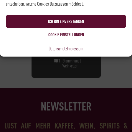
entscheiden, welche Cookies Du zulassen möchtest.
BLINDTASTING
39,00
€
*
ICH BIN EINVERSTANDEN
COOKIE EINSTELLUNGEN
NOCH
28
PLÄTZE VERFÜGBAR
DATUM
17.09.2026
Datenschutz
Impressum
UHRZEIT
18:30 - 20:00
ORT
Stammhaus |
Weinkeller
NEWSLETTER
LUST AUF MEHR KAFFEE, WEIN, SPIRITS &