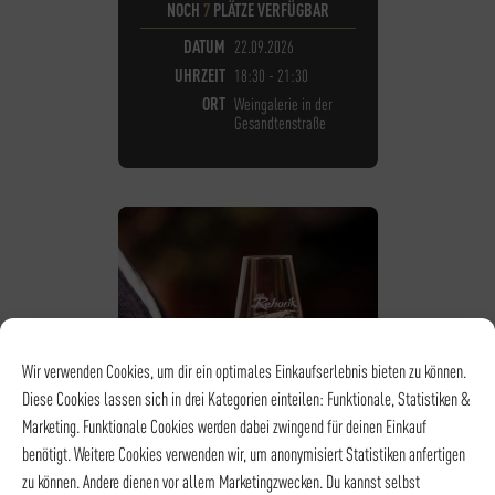
NOCH
7
PLÄTZE VERFÜGBAR
DATUM
22.09.2026
UHRZEIT
18:30 - 21:30
ORT
Weingalerie in der
Gesandtenstraße
Wir verwenden Cookies, um dir ein optimales Einkaufserlebnis bieten zu können.
Diese Cookies lassen sich in drei Kategorien einteilen: Funktionale, Statistiken &
Marketing. Funktionale Cookies werden dabei zwingend für deinen Einkauf
benötigt. Weitere Cookies verwenden wir, um anonymisiert Statistiken anfertigen
zu können. Andere dienen vor allem Marketingzwecken. Du kannst selbst
POP UP TASTING - WEIN