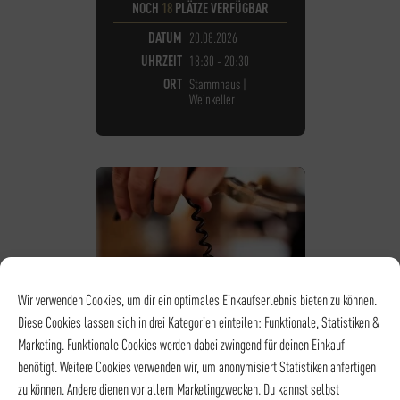
NOCH
18
PLÄTZE VERFÜGBAR
DATUM
20.08.2026
UHRZEIT
18:30 - 20:30
ORT
Stammhaus |
Weinkeller
Wir verwenden Cookies, um dir ein optimales Einkaufserlebnis bieten zu können.
Diese Cookies lassen sich in drei Kategorien einteilen: Funktionale, Statistiken &
Marketing. Funktionale Cookies werden dabei zwingend für deinen Einkauf
benötigt. Weitere Cookies verwenden wir, um anonymisiert Statistiken anfertigen
zu können. Andere dienen vor allem Marketingzwecken. Du kannst selbst
WEINSEMINAR - WEIN