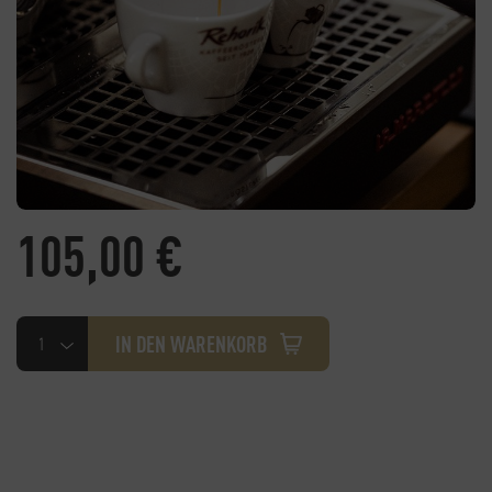
105,00
€
Barista
IN DEN WARENKORB
Level
I-
Gutschein
Menge