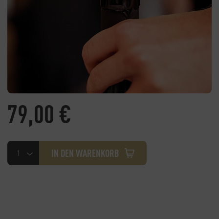
79,00
€
Seminar-
IN DEN WARENKORB
Wein-
Gutschein
Menge