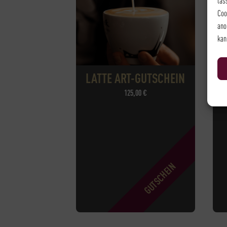
las
Coo
ano
kan
LATTE ART-GUTSCHEIN
125,00
€