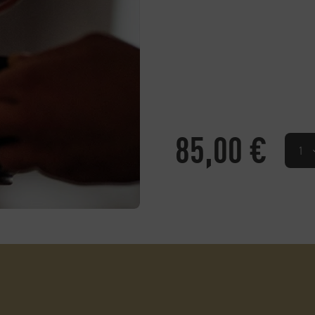
85,00
€
Kaffee
Gutsch
Menge