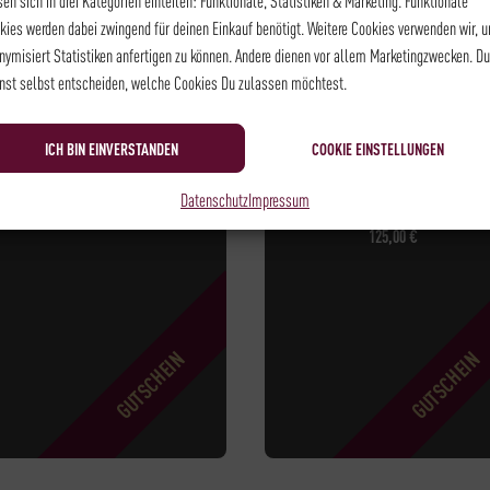
sen sich in drei Kategorien einteilen: Funktionale, Statistiken & Marketing. Funktionale
kies werden dabei zwingend für deinen Einkauf benötigt. Weitere Cookies verwenden wir, 
nymisiert Statistiken anfertigen zu können. Andere dienen vor allem Marketingzwecken. Du
nst selbst entscheiden, welche Cookies Du zulassen möchtest.
ICH BIN EINVERSTANDEN
COOKIE EINSTELLUNGEN
ONLINESHOP 25€
BARISTA LEVEL II-
GUTSCHEIN
Datenschutz
Impressum
25,00
€
125,00
€