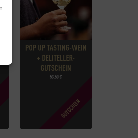
um
POP UP TASTING-WEIN
+ DELITELLER-
GUTSCHEIN
53,50
€