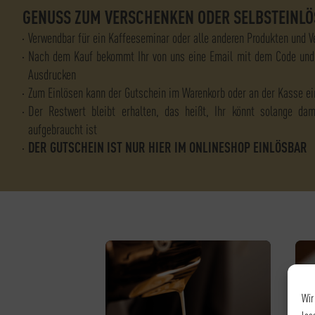
GENUSS ZUM VERSCHENKEN ODER SELBSTEINLÖ
Verwendbar für ein Kaffeeseminar oder alle anderen Produkten und 
Nach dem Kauf bekommt Ihr von uns eine Email mit dem Code und
Ausdrucken
Zum Einlösen kann der Gutschein im Warenkorb oder an der Kasse e
Der Restwert bleibt erhalten, das heißt, Ihr könnt solange da
aufgebraucht ist
DER GUTSCHEIN IST NUR HIER IM ONLINESHOP EINLÖSBAR
Wir