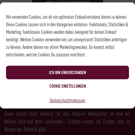
NOCH
8
PLÄTZE VERFÜGBAR
DATUM
27.08.2026
Wir verwenden Cookies, um dir ein optimales Einkaufserlebnis bieten zu können.
UHRZEIT
18:15 - 21:15
Diese Cookies lassen sich in drei Kategorien einteilen: Funktionale, Statistiken &
ORT
Rösterei und
Marketing. Funktionale Cookies werden dabei zwingend für deinen Einkauf
Kaffeehaus
benötigt. Weitere Cookies verwenden wir, um anonymisiert Statistiken anfertigen
zu können. Andere dienen vor allem Marketingzwecken. Du kannst selbst
entscheiden, welche Cookies Du zulassen möchtest.
NEWSLETTER
ICH BIN EINVERSTANDEN
COOKIE EINSTELLUNGEN
LUST AUF MEHR KAFFEE, WEIN, SPIRITS &
Datenschutz
Impressum
FEINKOST?
Dann melde Dich einfach für den Rehorik Newsletter an und wir
halten Dich auf dem Laufenden - Erfahre immer als Erstes, was es
Neues bei Rehorik gibt!