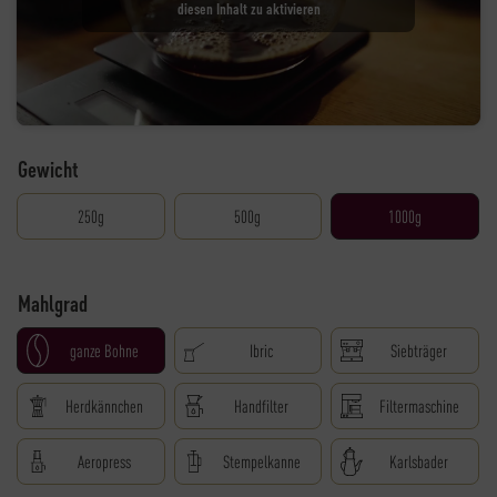
diesen Inhalt zu aktivieren
Gewicht
250g
500g
1000g
Mahlgrad
ganze Bohne
Ibric
Siebträger
Herdkännchen
Handfilter
Filtermaschine
Aeropress
Stempelkanne
Karlsbader