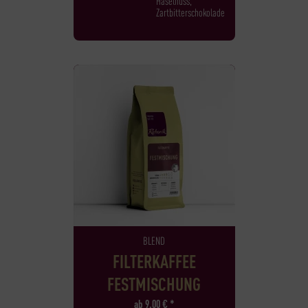
Haselnuss,
Zartbitterschokolade
BLEND
FILTERKAFFEE
FESTMISCHUNG
ab
9,00
€
*