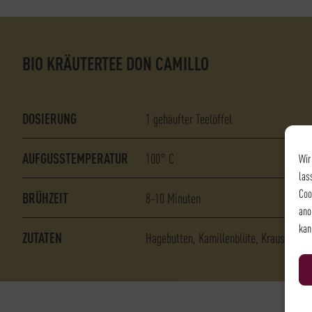
BIO KRÄUTERTEE DON CAMILLO
DOSIERUNG
1 gehäufter Teelöffel
AUFGUSSTEMPERATUR
100° C
Wir
las
Coo
BRÜHZEIT
8-10 Minuten
ano
kan
ZUTATEN
Hagebutten
Kamillenblüte
Krauseminz