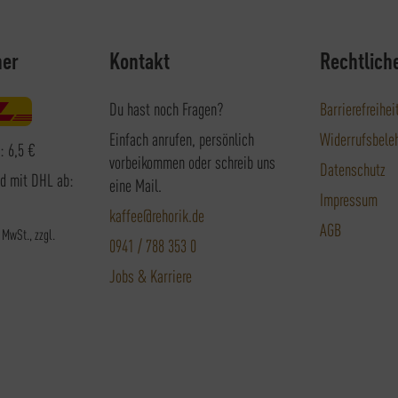
ner
Kontakt
Rechtlich
Du hast noch Fragen?
Barrierefreihei
Einfach anrufen, persönlich
Widerrufsbele
: 6,5 €
vorbeikommen oder schreib uns
Datenschutz
nd mit DHL ab:
eine Mail.
Impressum
kaffee@rehorik.de
AGB
. MwSt., zzgl.
0941 / 788 353 0
Jobs & Karriere