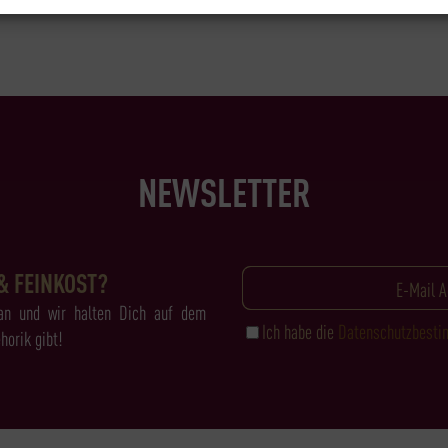
NEWSLETTER
& FEINKOST?
an und wir halten Dich auf dem
Ich habe die
Datenschutzbest
horik gibt!