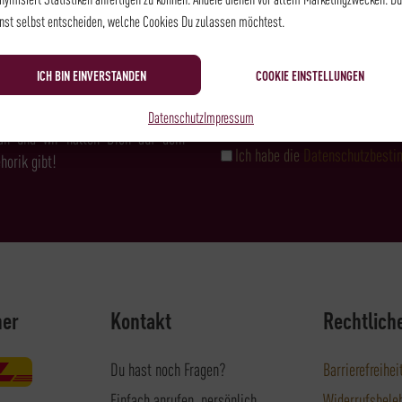
NEWSLETTER
nst selbst entscheiden, welche Cookies Du zulassen möchtest.
ICH BIN EINVERSTANDEN
COOKIE EINSTELLUNGEN
& FEINKOST?
Datenschutz
Impressum
an und wir halten Dich auf dem
Ich habe die
Datenschutzbest
horik gibt!
ner
Kontakt
Rechtlich
Du hast noch Fragen?
Barrierefreihei
Einfach anrufen, persönlich
Widerrufsbele