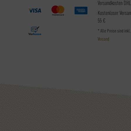
Versandkosten DHL
Kostenloser Versa
55 €
* Alle Preise sind inkl
Versand