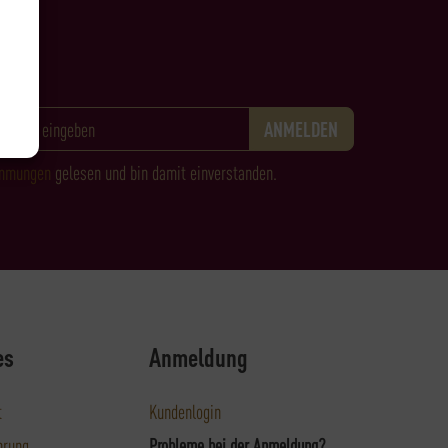
immungen
gelesen und bin damit einverstanden.
es
Anmeldung
t
Kundenlogin
hrung
Probleme bei der Anmeldung?