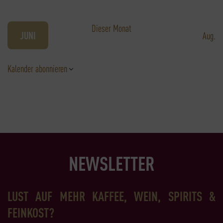
VERANSTALTUNGEN
VERANSTALTUNGEN
VERANSTALTUNGEN
VERANSTALTUNGEN
VERANSTALTUNGEN
VERANSTAL
VERA
Dieser Monat
JUNI
Aug.
Kalender abonnieren
NEWSLETTER
LUST AUF MEHR KAFFEE, WEIN, SPIRITS &
FEINKOST?