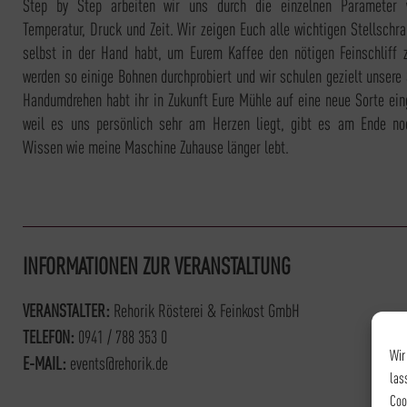
Step by Step arbeiten wir uns durch die einzelnen Parameter 
Temperatur, Druck und Zeit. Wir zeigen Euch alle wichtigen Stellschra
selbst in der Hand habt, um Eurem Kaffee den nötigen Feinschliff 
werden so einige Bohnen durchprobiert und wir schulen gezielt unsere
Handumdrehen habt ihr in Zukunft Eure Mühle auf eine neue Sorte eing
weil es uns persönlich sehr am Herzen liegt, gibt es am Ende no
Wissen wie meine Maschine Zuhause länger lebt.
INFORMATIONEN ZUR VERANSTALTUNG
VERANSTALTER:
Rehorik Rösterei & Feinkost GmbH
TELEFON:
0941 / 788 353 0
Wir
E-MAIL:
events@rehorik.de
las
Coo