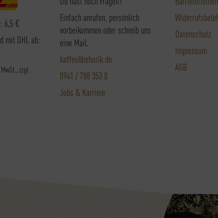
Du hast noch Fragen?
Barrierefreihei
Einfach anrufen, persönlich
Widerrufsbele
: 6,5 €
vorbeikommen oder schreib uns
Datenschutz
nd mit DHL ab:
eine Mail.
Impressum
kaffee@rehorik.de
AGB
. MwSt., zzgl.
0941 / 788 353 0
Jobs & Karriere