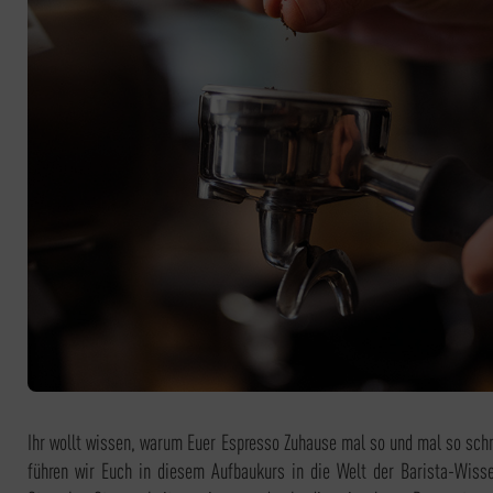
Ihr wollt wissen, warum Euer Espresso Zuhause mal so und mal so sc
führen wir Euch in diesem Aufbaukurs in die Welt der Barista-Wisse