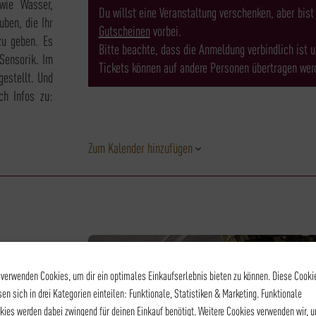
wie Wasser,
Du willst eine Veranstaltung verschenken, aber bis
uben, die Ihr
Gutscheinen
vorbei.
zu geben. Es
Bitte beachte, dass die Anmeldung verbindlich ist 
 Sensorik. Im
Tickets können auf andere Personen übertragen werd
estellt. Und
ch Infos zu:
Zum Kalender hinzufügen
 verwenden Cookies, um dir ein optimales Einkaufserlebnis bieten zu können. Diese Cooki
sen sich in drei Kategorien einteilen: Funktionale, Statistiken & Marketing. Funktionale
kies werden dabei zwingend für deinen Einkauf benötigt. Weitere Cookies verwenden wir, 