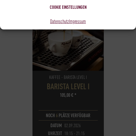
COOKIE EINSTELLUNGEN
Datenschutz
Impressum
KAFFEE - BARISTA LEVEL I
BARISTA LEVEL I
105,00
€
*
NOCH
6
PLÄTZE VERFÜGBAR
DATUM
02.09.2026
UHRZEIT
18:15 - 21:15