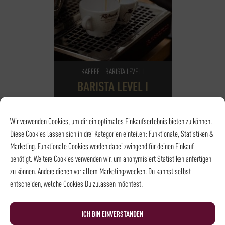
KAFFEE - BARISTA LEVEL I
BARISTA LEVEL I
105,00
€
*
Wir verwenden Cookies, um dir ein optimales Einkaufserlebnis bieten zu können.
Diese Cookies lassen sich in drei Kategorien einteilen: Funktionale, Statistiken &
NOCH
10
PLÄTZE VERFÜGBAR
Marketing. Funktionale Cookies werden dabei zwingend für deinen Einkauf
DATUM
28.09.2026
benötigt. Weitere Cookies verwenden wir, um anonymisiert Statistiken anfertigen
UHRZEIT
18:15 - 21:15
zu können. Andere dienen vor allem Marketingzwecken. Du kannst selbst
ORT
Rösterei und
entscheiden, welche Cookies Du zulassen möchtest.
Kaffeehaus
ICH BIN EINVERSTANDEN