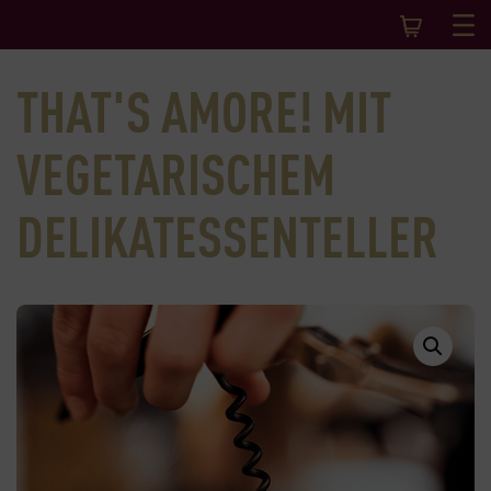
THAT'S AMORE! MIT
VEGETARISCHEM
DELIKATESSENTELLER