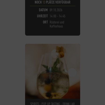
NOCH
13
PLÄTZE VERFÜGBAR
DATUM
09.10.2026
UHRZEIT
14:00 - 14:45
ORT
Rösterei und
Kaffeehaus
SPIRITS - POP UP TASTING - DRINK LAB