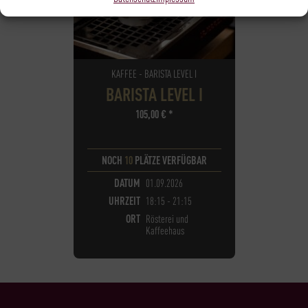
KAFFEE - BARISTA LEVEL I
BARISTA LEVEL I
105,00
€
*
NOCH
10
PLÄTZE VERFÜGBAR
DATUM
01.09.2026
UHRZEIT
18:15 - 21:15
ORT
Rösterei und
Kaffeehaus