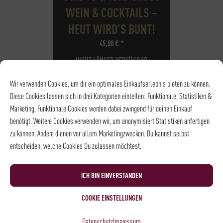
WEIN & COCKTAILS –
HEUT WIRD’S BUNT!
45,00
€
*
NICHT LÄNGER VERFÜGBAR
DATUM
06.08.2026
Wir verwenden Cookies, um dir ein optimales Einkaufserlebnis bieten zu können.
UHRZEIT
18:30 - 20:30
Diese Cookies lassen sich in drei Kategorien einteilen: Funktionale, Statistiken &
ORT
Stammhaus |
Marketing. Funktionale Cookies werden dabei zwingend für deinen Einkauf
Weinkeller
benötigt. Weitere Cookies verwenden wir, um anonymisiert Statistiken anfertigen
zu können. Andere dienen vor allem Marketingzwecken. Du kannst selbst
entscheiden, welche Cookies Du zulassen möchtest.
ICH BIN EINVERSTANDEN
COOKIE EINSTELLUNGEN
Datenschutz
Impressum