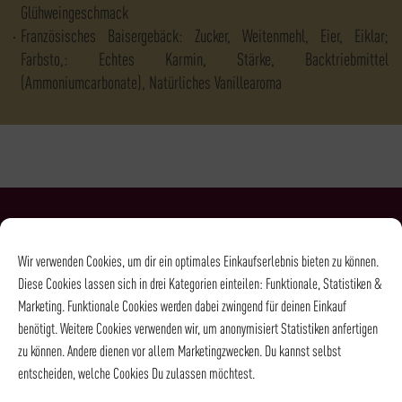
Glühweingeschmack
Französisches Baisergebäck: Zucker, Weitenmehl, Eier, Eiklar;
Farbsto,: Echtes Karmin, Stärke, Backtriebmittel
(Ammoniumcarbonate), Natürliches Vanillearoma
NEWSLETTER
Wir verwenden Cookies, um dir ein optimales Einkaufserlebnis bieten zu können.
Diese Cookies lassen sich in drei Kategorien einteilen: Funktionale, Statistiken &
LUST AUF MEHR KAFFEE, WEIN, SPIRITS &
Marketing. Funktionale Cookies werden dabei zwingend für deinen Einkauf
FEINKOST?
benötigt. Weitere Cookies verwenden wir, um anonymisiert Statistiken anfertigen
zu können. Andere dienen vor allem Marketingzwecken. Du kannst selbst
Dann melde Dich einfach für den Rehorik Newsletter an und wir
entscheiden, welche Cookies Du zulassen möchtest.
halten Dich auf dem Laufenden - Erfahre immer als Erstes, was es