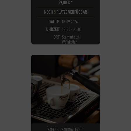
89,00
€
*
NOCH
5
PLÄTZE VERFÜGBAR
DATUM
04.09.2026
UHRZEIT
18:30 - 21:00
ORT
Stammhaus |
Weinkeller
KAFFEE - BARISTA LEVEL I