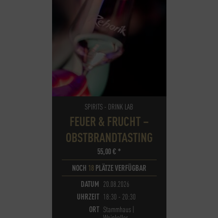
SPIRITS - DRINK LAB
FEUER & FRUCHT –
OBSTBRANDTASTING
55,00
€
*
NOCH
18
PLÄTZE VERFÜGBAR
DATUM
20.08.2026
UHRZEIT
18:30 - 20:30
ORT
Stammhaus |
Weinkeller