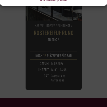
KAFFEE - RÖSTEREIFÜHRUNGEN
RÖSTEREIFÜHRUNG
15,00
€
*
NOCH
15
PLÄTZE VERFÜGBAR
DATUM
14.08.2026
UHRZEIT
14:00 - 14:45
ORT
Rösterei und
Kaffeehaus