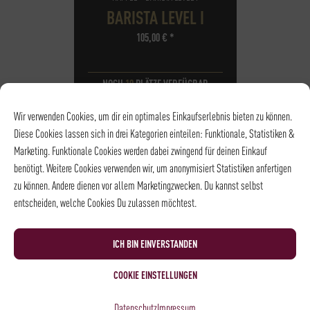
BARISTA LEVEL I
105,00
€
*
NOCH
10
PLÄTZE VERFÜGBAR
DATUM
28.09.2026
Wir verwenden Cookies, um dir ein optimales Einkaufserlebnis bieten zu können.
UHRZEIT
18:15 - 21:15
Diese Cookies lassen sich in drei Kategorien einteilen: Funktionale, Statistiken &
ORT
Rösterei und
Marketing. Funktionale Cookies werden dabei zwingend für deinen Einkauf
Kaffeehaus
benötigt. Weitere Cookies verwenden wir, um anonymisiert Statistiken anfertigen
zu können. Andere dienen vor allem Marketingzwecken. Du kannst selbst
entscheiden, welche Cookies Du zulassen möchtest.
ICH BIN EINVERSTANDEN
COOKIE EINSTELLUNGEN
Datenschutz
Impressum