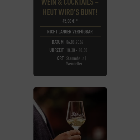
WEIN & COCKTAILS –
HEUT WIRD’S BUNT!
45,00
€
*
NICHT LÄNGER VERFÜGBAR
DATUM
06.08.2026
UHRZEIT
18:30 - 20:30
ORT
Stammhaus |
Weinkeller