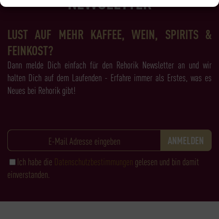
NEWSLETTER
LUST AUF MEHR KAFFEE, WEIN, SPIRITS &
FEINKOST?
Dann melde Dich einfach für den Rehorik Newsletter an und wir
halten Dich auf dem Laufenden - Erfahre immer als Erstes, was es
Neues bei Rehorik gibt!
Ich habe die
Datenschutzbestimmungen
gelesen und bin damit
einverstanden.