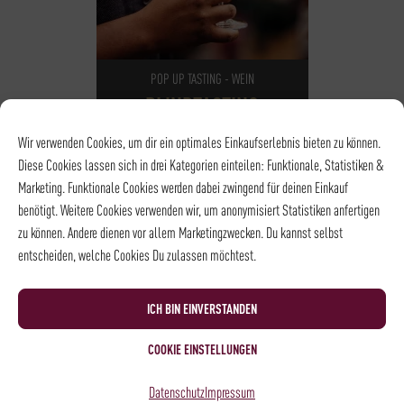
POP UP TASTING - WEIN
BLINDTASTING
39,00
€
*
Wir verwenden Cookies, um dir ein optimales Einkaufserlebnis bieten zu können.
Diese Cookies lassen sich in drei Kategorien einteilen: Funktionale, Statistiken &
Marketing. Funktionale Cookies werden dabei zwingend für deinen Einkauf
NOCH
28
PLÄTZE VERFÜGBAR
benötigt. Weitere Cookies verwenden wir, um anonymisiert Statistiken anfertigen
DATUM
17.09.2026
zu können. Andere dienen vor allem Marketingzwecken. Du kannst selbst
UHRZEIT
18:30 - 20:00
entscheiden, welche Cookies Du zulassen möchtest.
ORT
Stammhaus |
Weinkeller
ICH BIN EINVERSTANDEN
COOKIE EINSTELLUNGEN
Datenschutz
Impressum