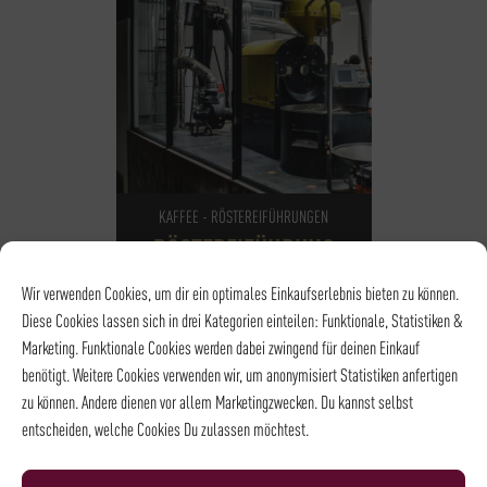
KAFFEE - RÖSTEREIFÜHRUNGEN
RÖSTEREIFÜHRUNG
15,00
€
*
Wir verwenden Cookies, um dir ein optimales Einkaufserlebnis bieten zu können.
Diese Cookies lassen sich in drei Kategorien einteilen: Funktionale, Statistiken &
Marketing. Funktionale Cookies werden dabei zwingend für deinen Einkauf
NOCH
15
PLÄTZE VERFÜGBAR
benötigt. Weitere Cookies verwenden wir, um anonymisiert Statistiken anfertigen
DATUM
14.08.2026
zu können. Andere dienen vor allem Marketingzwecken. Du kannst selbst
UHRZEIT
14:00 - 14:45
entscheiden, welche Cookies Du zulassen möchtest.
ORT
Rösterei und
Kaffeehaus