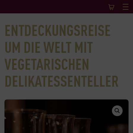
ENTDECKUNGSREISE
UM DIE WELT MIT
VEGETARISCHEN
DELIKATESSENTELLER