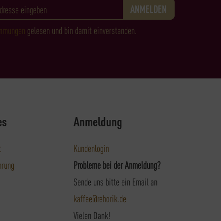
immungen
gelesen und bin damit einverstanden.
es
Anmeldung
t
Kundenlogin
hrung
Probleme bei der Anmeldung?
Sende uns bitte ein Email an
kaffee@rehorik.de
Vielen Dank!