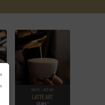
es
um
KAFFEE - LATTE ART
LATTE ART
125,00
€
*