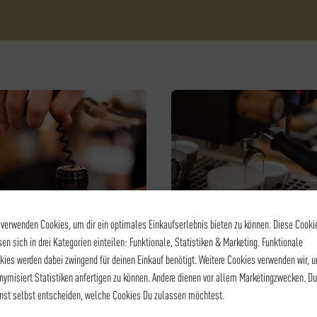
 verwenden Cookies, um dir ein optimales Einkaufserlebnis bieten zu können. Diese Cooki
sen sich in drei Kategorien einteilen: Funktionale, Statistiken & Marketing. Funktionale
kies werden dabei zwingend für deinen Einkauf benötigt. Weitere Cookies verwenden wir, 
WEINSEMINAR - WEIN
BARISTA LEVEL I - KAFFEE
nymisiert Statistiken anfertigen zu können. Andere dienen vor allem Marketingzwecken. Du
HEUT BLUBBERTS
BARISTA LEVEL I
nst selbst entscheiden, welche Cookies Du zulassen möchtest.
RICHTIG! – GROSSES S
105,00
€
*