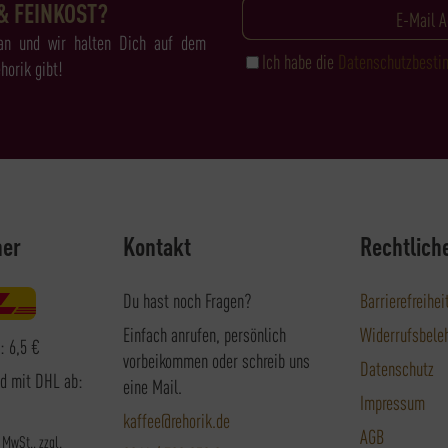
& FEINKOST?
an und wir halten Dich auf dem
Ich habe die
Datenschutzbest
horik gibt!
ner
Kontakt
Rechtlich
Du hast noch Fragen?
Barrierefreihei
Einfach anrufen, persönlich
Widerrufsbele
: 6,5 €
vorbeikommen oder schreib uns
Datenschutz
nd mit DHL ab:
eine Mail.
Impressum
kaffee@rehorik.de
AGB
. MwSt., zzgl.