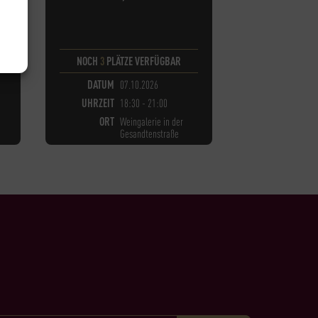
NOCH
3
PLÄTZE VERFÜGBAR
DATUM
07.10.2026
UHRZEIT
18:30 - 21:00
ORT
Weingalerie in der
Gesandtenstraße