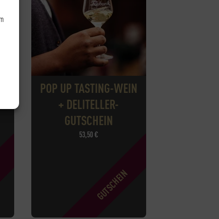
um
POP UP TASTING-WEIN
+ DELITELLER-
GUTSCHEIN
53,50
€