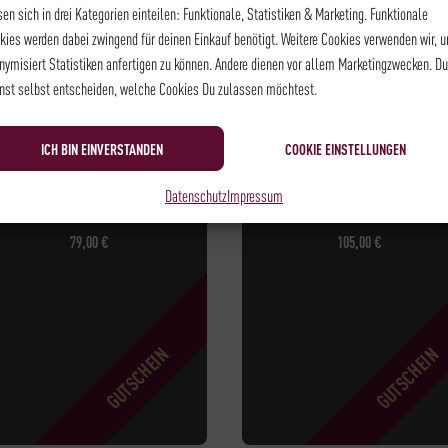
sen sich in drei Kategorien einteilen: Funktionale, Statistiken & Marketing. Funktionale
kies werden dabei zwingend für deinen Einkauf benötigt. Weitere Cookies verwenden wir, 
nymisiert Statistiken anfertigen zu können. Andere dienen vor allem Marketingzwecken. Du
nst selbst entscheiden, welche Cookies Du zulassen möchtest.
ICH BIN EINVERSTANDEN
COOKIE EINSTELLUNGEN
SEMINAR-WEIN-
BARISTA LEVEL I-
Datenschutz
Impressum
GUTSCHEIN
GUTSCHEIN
79,00
€
105,00
€