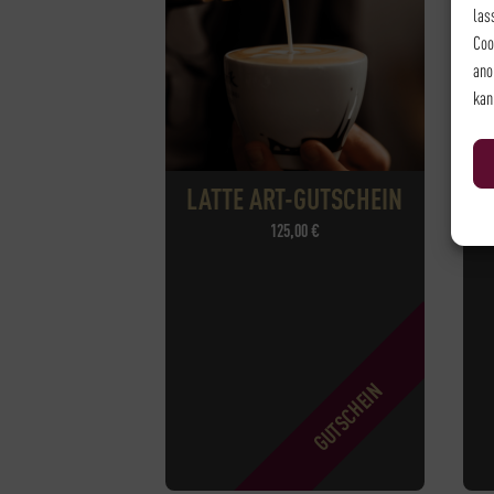
las
Coo
ano
kan
LATTE ART-GUTSCHEIN
125,00
€