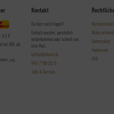
ner
Kontakt
Rechtlich
Du hast noch Fragen?
Barrierefreihei
Einfach anrufen, persönlich
Widerrufsbele
: 6,5 €
vorbeikommen oder schreib uns
Datenschutz
nd mit DHL ab:
eine Mail.
Impressum
kaffee@rehorik.de
AGB
. MwSt., zzgl.
0941 / 788 353 0
Jobs & Karriere