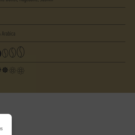
s
 Arabica
es