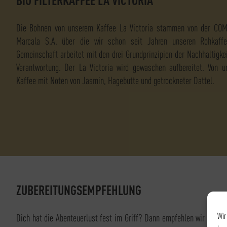
Die Bohnen von unserem Kaffee La Victoria stammen von der COM
Marcala S.A. über die wir schon seit Jahren unseren Rohkaff
Gemeinschaft arbeitet mit den drei Grundprinzipien der Nachhaltigk
Verantwortung. Der La Victoria wird gewaschen aufbereitet. Von u
Kaffee mit Noten von Jasmin, Hagebutte und getrockneter Dattel.
ZUBEREITUNGSEMPFEHLUNG
Wir
Dich hat die Abenteuerlust fest im Griff? Dann empfehlen wir Dir, un