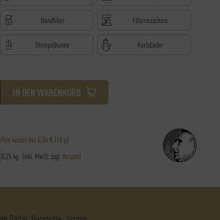
Handfilter
Filtermaschine
Stempelkanne
Karlsbader
IN DEN WARENKORB
e
affee kostet nur
0,36 €
(10 g)
0,25
kg
inkl. MwSt.
zzgl.
Versand
ete Dattel
Hagebutte
Jasmin