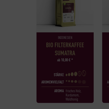
INDONESIEN
BIO FILTERKAFFEE
SUMATRA
ab
10,00
€
*
STÄRKE
AROMENVIELFALT
A
AROMA
frisches Holz,
Kardamom,
Waldhonig