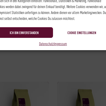
sen sich in drei Kategorien einteilen: Funktionale, Statistiken & Marketing. Funktionale
ereitung von Filterkaffee.
kies werden dabei zwingend für deinen Einkauf benötigt. Weitere Cookies verwenden wir, 
nymisiert Statistiken anfertigen zu können. Andere dienen vor allem Marketingzwecken. Du
xtraktionszeit
nst selbst entscheiden, welche Cookies Du zulassen möchtest.
ringt Dich auch mit jeder anderen
ten hast. Falls Du auf der Suche
ICH BIN EINVERSTANDEN
COOKIE EINSTELLUNGEN
 Beratungstermin vereinbaren und
Datenschutz
Impressum