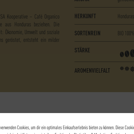
HERKUNFT
Hondura
SA Kooperative – Café Organico
ee aus Honduras beziehen. Die
eit: Ökonomie, Umwelt und soziale
SORTENREIN
BIO
100%
ns geröstet, entsteht ein milder
STÄRKE
AROMENVIELFALT
 verwenden Cookies, um dir ein optimales Einkaufserlebnis bieten zu können. Diese Cooki
seren Bio Filterkaffee La Victoria