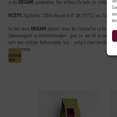
las
in der
ORIGAMI
zuzubereiten. Hier erfährst Du mehr zur richtigen Zub
Coo
ano
REZEPT:
20g Kaffee / 320ml Wasser (5-8° dH / 93°C) / ca. 2:45min E
kan
Du hast keine
ORIGAMI
daheim? Unser Bio Filterkaffee La Victoria b
Zubereitungsart zu Höchstleistungen - ganz so, wie DU es am Liebs
nach dem richtigen Kaffeezubehör bist – einfach einen persönlichen
vorbeikommen.