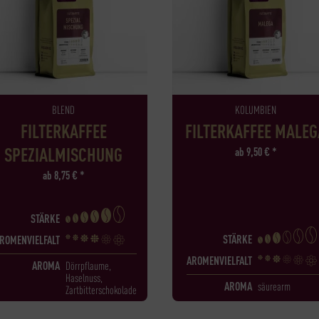
BLEND
KOLUMBIEN
FILTERKAFFEE
FILTERKAFFEE MALEG
SPEZIALMISCHUNG
ab
9,50
€
*
ab
8,75
€
*
STÄRKE
STÄRKE
ROMENVIELFALT
AROMENVIELFALT
AROMA
Dörrpflaume,
Haselnuss,
AROMA
säurearm
Zartbitterschokolade