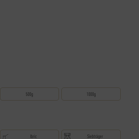
500g
1000g
Ibric
Siebträger