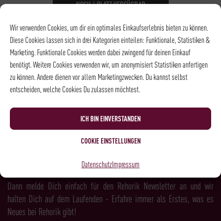
NOCH
1
PLATZ VERFÜGBAR
DATUM
20.09.2026
Wir verwenden Cookies, um dir ein optimales Einkaufserlebnis bieten zu können.
UHRZEIT
10:00 - 13:00
Diese Cookies lassen sich in drei Kategorien einteilen: Funktionale, Statistiken &
ORT
Rösterei und
Marketing. Funktionale Cookies werden dabei zwingend für deinen Einkauf
Kaffeehaus
benötigt. Weitere Cookies verwenden wir, um anonymisiert Statistiken anfertigen
zu können. Andere dienen vor allem Marketingzwecken. Du kannst selbst
entscheiden, welche Cookies Du zulassen möchtest.
NEWSLETTER
ICH BIN EINVERSTANDEN
COOKIE EINSTELLUNGEN
LUST AUF MEHR KAFFEE, WEIN, SPIRITS &
Datenschutz
Impressum
FEINKOST?
Dann melde Dich einfach für den Rehorik Newsletter an und wir
halten Dich auf dem Laufenden - Erfahre immer als Erstes, was es
Neues bei Rehorik gibt!