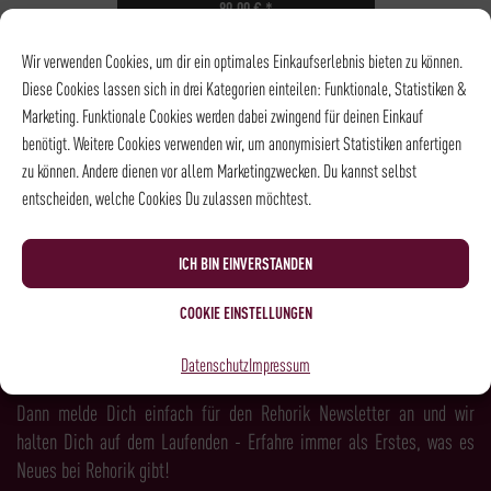
89,00
€
*
NOCH
5
PLÄTZE VERFÜGBAR
Wir verwenden Cookies, um dir ein optimales Einkaufserlebnis bieten zu können.
DATUM
04.09.2026
Diese Cookies lassen sich in drei Kategorien einteilen: Funktionale, Statistiken &
UHRZEIT
18:30 - 21:00
Marketing. Funktionale Cookies werden dabei zwingend für deinen Einkauf
ORT
Stammhaus |
benötigt. Weitere Cookies verwenden wir, um anonymisiert Statistiken anfertigen
Weinkeller
zu können. Andere dienen vor allem Marketingzwecken. Du kannst selbst
entscheiden, welche Cookies Du zulassen möchtest.
NEWSLETTER
ICH BIN EINVERSTANDEN
COOKIE EINSTELLUNGEN
LUST AUF MEHR KAFFEE, WEIN, SPIRITS &
Datenschutz
Impressum
FEINKOST?
Dann melde Dich einfach für den Rehorik Newsletter an und wir
halten Dich auf dem Laufenden - Erfahre immer als Erstes, was es
Neues bei Rehorik gibt!