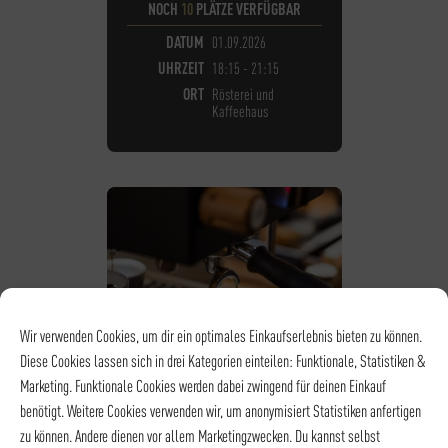
NOCH
10
PLÄTZE VERFÜGBAR
DATUM
01.09.2026
UHRZEIT
18:15 - 21:15
ORT
Rösterei und
Kaffeehaus
Wir verwenden Cookies, um dir ein optimales Einkaufserlebnis bieten zu können.
Diese Cookies lassen sich in drei Kategorien einteilen: Funktionale, Statistiken &
Marketing. Funktionale Cookies werden dabei zwingend für deinen Einkauf
benötigt. Weitere Cookies verwenden wir, um anonymisiert Statistiken anfertigen
zu können. Andere dienen vor allem Marketingzwecken. Du kannst selbst
KAFFEE - BARISTA LEVEL I