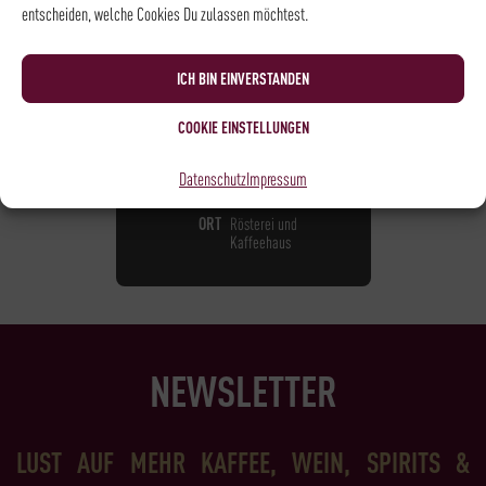
entscheiden, welche Cookies Du zulassen möchtest.
BARISTA LEVEL I
105,00
€
*
ICH BIN EINVERSTANDEN
COOKIE EINSTELLUNGEN
NOCH
10
PLÄTZE VERFÜGBAR
DATUM
28.09.2026
Datenschutz
Impressum
UHRZEIT
18:15 - 21:15
ORT
Rösterei und
Kaffeehaus
NEWSLETTER
LUST AUF MEHR KAFFEE, WEIN, SPIRITS &