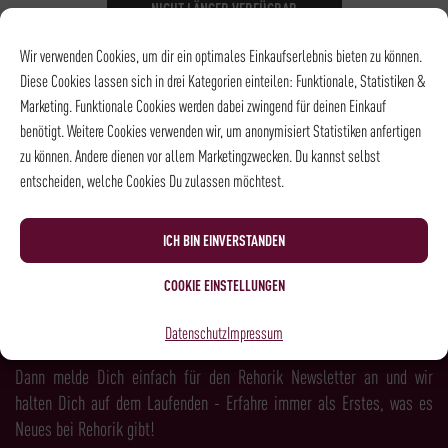
NICHT LÄNGER VERFÜGBAR
DATUM
07.08.2026
Wir verwenden Cookies, um dir ein optimales Einkaufserlebnis bieten zu können.
UHRZEIT
18:30 - 21:00
Diese Cookies lassen sich in drei Kategorien einteilen: Funktionale, Statistiken &
ORT
Stammhaus |
Marketing. Funktionale Cookies werden dabei zwingend für deinen Einkauf
Weinkeller
benötigt. Weitere Cookies verwenden wir, um anonymisiert Statistiken anfertigen
zu können. Andere dienen vor allem Marketingzwecken. Du kannst selbst
entscheiden, welche Cookies Du zulassen möchtest.
NEWSLETTER
ICH BIN EINVERSTANDEN
COOKIE EINSTELLUNGEN
LUST AUF MEHR KAFFEE, WEIN, SPIRITS &
Datenschutz
Impressum
FEINKOST?
Dann melde Dich einfach für den Rehorik Newsletter an und wir
halten Dich auf dem Laufenden - Erfahre immer als Erstes, was es
Neues bei Rehorik gibt!