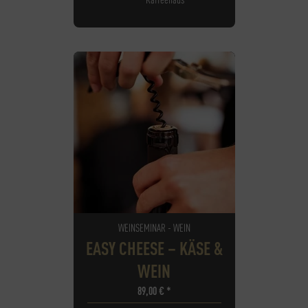
WEINSEMINAR - WEIN
EASY CHEESE – KÄSE &
WEIN
89,00
€
*