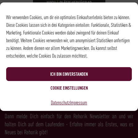
NOCH
5
PLÄTZE VERFÜGBAR
DATUM
24.08.2026
Wir verwenden Cookies, um dir ein optimales Einkaufserlebnis bieten zu können.
UHRZEIT
18:15 - 21:15
Diese Cookies lassen sich in drei Kategorien einteilen: Funktionale, Statistiken &
ORT
Rösterei und
Marketing. Funktionale Cookies werden dabei zwingend für deinen Einkauf
Kaffeehaus
benötigt. Weitere Cookies verwenden wir, um anonymisiert Statistiken anfertigen
zu können. Andere dienen vor allem Marketingzwecken. Du kannst selbst
entscheiden, welche Cookies Du zulassen möchtest.
NEWSLETTER
ICH BIN EINVERSTANDEN
COOKIE EINSTELLUNGEN
LUST AUF MEHR KAFFEE, WEIN, SPIRITS &
Datenschutz
Impressum
FEINKOST?
Dann melde Dich einfach für den Rehorik Newsletter an und wir
halten Dich auf dem Laufenden - Erfahre immer als Erstes, was es
Neues bei Rehorik gibt!