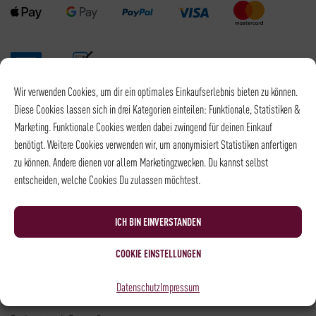
Wir verwenden Cookies, um dir ein optimales Einkaufserlebnis bieten zu können.
Versandpartner
Diese Cookies lassen sich in drei Kategorien einteilen: Funktionale, Statistiken &
Marketing. Funktionale Cookies werden dabei zwingend für deinen Einkauf
benötigt. Weitere Cookies verwenden wir, um anonymisiert Statistiken anfertigen
zu können. Andere dienen vor allem Marketingzwecken. Du kannst selbst
entscheiden, welche Cookies Du zulassen möchtest.
Versandkosten DHL: 6,5 €
Kostenloser Versand mit DHL ab: 55 €
ICH BIN EINVERSTANDEN
* Alle Preise sind inkl. MwSt., zzgl.
Versand
COOKIE EINSTELLUNGEN
Kontakt
Datenschutz
Impressum