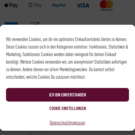
Wir verwenden Cookies, um dir ein optimales Einkaufserlebnis bieten zu können.
Versandpartner
Diese Cookies lassen sich in drei Kategorien einteilen: Funktionale, Statistiken &
Marketing. Funktionale Cookies werden dabei zwingend für deinen Einkauf
benötigt. Weitere Cookies verwenden wir, um anonymisiert Statistiken anfertigen
zu können. Andere dienen vor allem Marketingzwecken. Du kannst selbst
entscheiden, welche Cookies Du zulassen möchtest.
Versandkosten DHL: 6,5 €
Kostenloser Versand mit DHL ab: 55 €
ICH BIN EINVERSTANDEN
* Alle Preise sind inkl. MwSt., zzgl.
Versand
COOKIE EINSTELLUNGEN
Kontakt
Datenschutz
Impressum