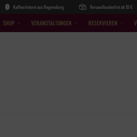
Kaffeerösterei aus Regensburg
Versandkostenfrei ab 55 €
SHOP
VERANSTALTUNGEN
RESERVIEREN
V
BARISTA LEVEL I