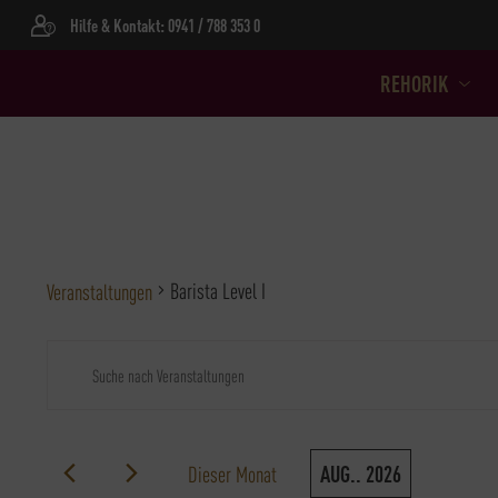
Hilfe & Kontakt: 0941 / 788 353 0
REHORIK
Barista Level I
Veranstaltungen
VERANSTALTUNGEN
VERANSTALTUNGEN
Bitte
Schlüsselwort
SUCHE
eingeben.
Suche
UND
Dieser Monat
AUG.. 2026
nach