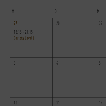
Datum
Veranstaltungen
ANSICHTEN,
wählen.
Schlüsselwort.
KALENDER
M
Montag
D
Dienstag
M
Mitt
NAVIGATION
VON
1
0
0
27
28
29
VERANSTALTUNG,
Veranstaltungen,
Veran
18:15
-
21:15
VERANSTALTUNGEN
Barista Level I
0
0
0
3
4
5
Veranstaltungen,
Veranstaltungen,
Veran
0
0
0
10
11
12