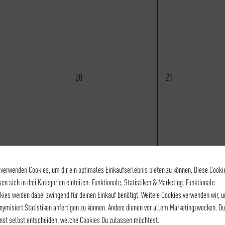
staltungen,
Veranstaltungen,
Veranstaltungen,
0
0
20
21
staltungen,
Veranstaltungen,
Veranstaltungen,
1
0
27
28
 verwenden Cookies, um dir ein optimales Einkaufserlebnis bieten zu können. Diese Cooki
staltungen,
VERANSTALTUNG,
Veranstaltungen,
18:15
-
21:15
sen sich in drei Kategorien einteilen: Funktionale, Statistiken & Marketing. Funktionale
Barista Level 1
kies werden dabei zwingend für deinen Einkauf benötigt. Weitere Cookies verwenden wir, 
nymisiert Statistiken anfertigen zu können. Andere dienen vor allem Marketingzwecken. Du
nst selbst entscheiden, welche Cookies Du zulassen möchtest.