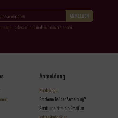
immungen
gelesen und bin damit einverstanden.
es
Anmeldung
t
Kundenlogin
hrung
Probleme bei der Anmeldung?
Sende uns bitte ein Email an
kaffee@rehorik.de