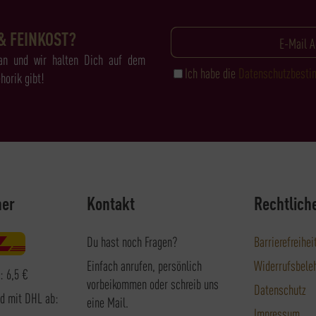
& FEINKOST?
an und wir halten Dich auf dem
Ich habe die
Datenschutzbest
horik gibt!
ner
Kontakt
Rechtlich
Du hast noch Fragen?
Barrierefreihei
Einfach anrufen, persönlich
Widerrufsbele
: 6,5 €
vorbeikommen oder schreib uns
Datenschutz
nd mit DHL ab:
eine Mail.
Impressum