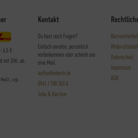
ner
Kontakt
Rechtlich
Du hast noch Fragen?
Barrierefreihei
Einfach anrufen, persönlich
Widerrufsbele
: 6,5 €
vorbeikommen oder schreib uns
Datenschutz
nd mit DHL ab:
eine Mail.
Impressum
kaffee@rehorik.de
AGB
. MwSt., zzgl.
0941 / 788 353 0
Jobs & Karriere