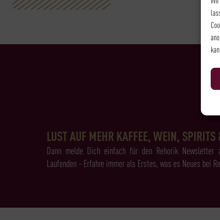
las
Coo
ano
kan
LUST AUF MEHR KAFFEE, WEIN, SPIRITS 
Dann melde Dich einfach für den Rehorik Newsletter 
Laufenden - Erfahre immer als Erstes, was es Neues bei Re