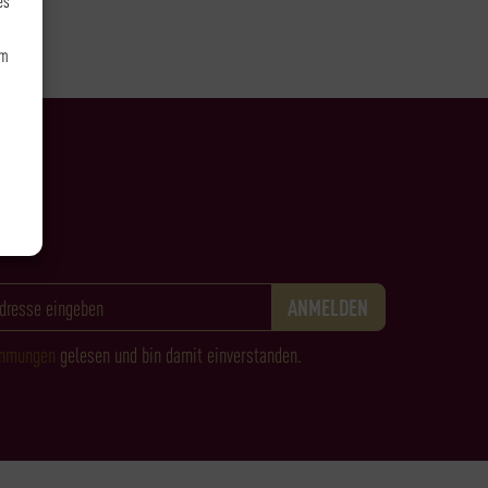
um
immungen
gelesen und bin damit einverstanden.