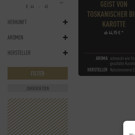
GEIST VON
€
-
Minimum Price
Maximum Price
TOSKANISCHER BI
HERKUNFT
KAROTTE
ab
44,95
€
*
Deutschland
(1)
AROMEN
schmeckt wie frisch
HERSTELLER
geschälte Karotten
AROMA
schmeckt wie fri
(1)
geschälte Karott
Naturbrennerei Engel
HERSTELLER
Naturbrennerei 
FILTER
ZURÜCKSETZEN
Wir