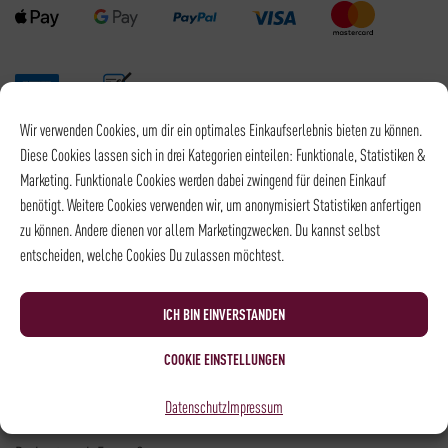
Wir verwenden Cookies, um dir ein optimales Einkaufserlebnis bieten zu können.
Versandpartner
Diese Cookies lassen sich in drei Kategorien einteilen: Funktionale, Statistiken &
Marketing. Funktionale Cookies werden dabei zwingend für deinen Einkauf
benötigt. Weitere Cookies verwenden wir, um anonymisiert Statistiken anfertigen
zu können. Andere dienen vor allem Marketingzwecken. Du kannst selbst
entscheiden, welche Cookies Du zulassen möchtest.
Versandkosten DHL: 6,5 €
Kostenloser Versand mit DHL ab: 55 €
ICH BIN EINVERSTANDEN
* Alle Preise sind inkl. MwSt., zzgl.
Versand
COOKIE EINSTELLUNGEN
Kontakt
Datenschutz
Impressum