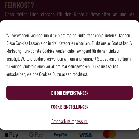
FEINKOST?
Dann melde Dich einfach für den Rehorik Newsletter an und wir
halten Dich auf dem Laufenden - Erfahre immer als Erstes, was es
Neues bei Rehorik gibt!
Wir verwenden Cookies, um dir ein optimales Einkaufserlebnis bieten zu können.
Diese Cookies lassen sich in drei Kategorien einteilen: Funktionale, Statistiken &
Marketing. Funktionale Cookies werden dabei zwingend für deinen Einkauf
benötigt. Weitere Cookies verwenden wir, um anonymisiert Statistiken anfertigen
zu können. Andere dienen vor allem Marketingzwecken. Du kannst selbst
entscheiden, welche Cookies Du zulassen möchtest.
Ich habe die
Datenschutzbestimmungen
gelesen und bin damit
einverstanden.
ICH BIN EINVERSTANDEN
COOKIE EINSTELLUNGEN
Zahlungsarten
Datenschutz
Impressum