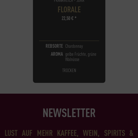
FLORALE
22,50
€
*
REBSORTE
Chardonnay
AROMA
gelbe Früchte, grüne
Walnüsse
TROCKEN
NEWSLETTER
LUST AUF MEHR KAFFEE, WEIN, SPIRITS &