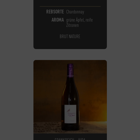
REBSORTE
Chardonnay
AROMA
grüne Äpfel, reife
Zitronen
BRUT NATURE
FRANKREICH - JURA