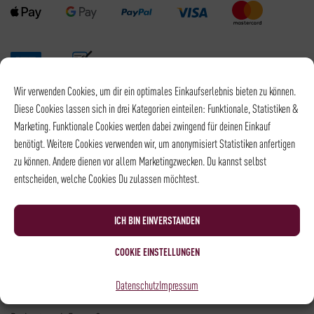
Wir verwenden Cookies, um dir ein optimales Einkaufserlebnis bieten zu können.
Versandpartner
Diese Cookies lassen sich in drei Kategorien einteilen: Funktionale, Statistiken &
Marketing. Funktionale Cookies werden dabei zwingend für deinen Einkauf
benötigt. Weitere Cookies verwenden wir, um anonymisiert Statistiken anfertigen
zu können. Andere dienen vor allem Marketingzwecken. Du kannst selbst
entscheiden, welche Cookies Du zulassen möchtest.
Versandkosten DHL: 6,5 €
Kostenloser Versand mit DHL ab: 55 €
ICH BIN EINVERSTANDEN
* Alle Preise sind inkl. MwSt., zzgl.
Versand
COOKIE EINSTELLUNGEN
Kontakt
Datenschutz
Impressum