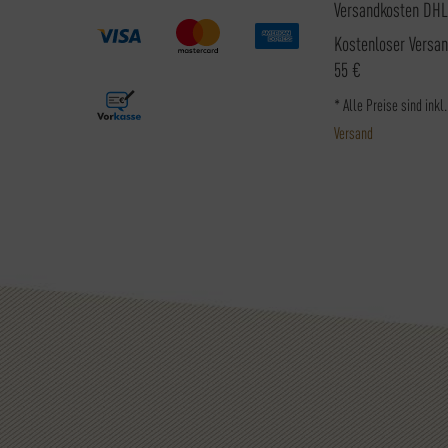
Versandkosten DHL
Kostenloser Versa
55 €
* Alle Preise sind inkl
Versand