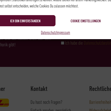
NEWSLETTER
nst selbst entscheiden, welche Cookies Du zulassen möchtest.
ICH BIN EINVERSTANDEN
COOKIE EINSTELLUNGEN
& FEINKOST?
Datenschutz
Impressum
an und wir halten Dich auf dem
Ich habe die
Datenschutzbest
horik gibt!
ner
Kontakt
Rechtlich
Du hast noch Fragen?
Barrierefreihei
Einfach anrufen, persönlich
Widerrufsbele