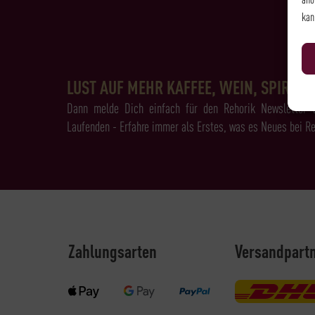
kan
LUST AUF MEHR KAFFEE, WEIN, SPIRITS 
Dann melde Dich einfach für den Rehorik Newsletter 
Laufenden - Erfahre immer als Erstes, was es Neues bei Re
Zahlungsarten
Versandpart