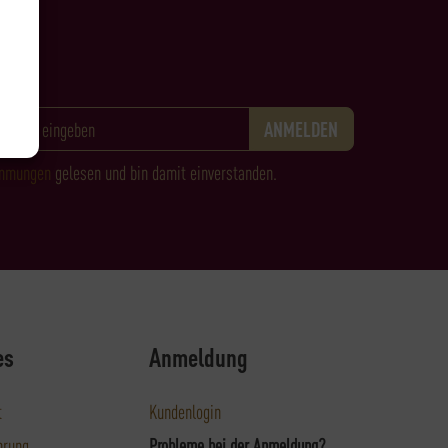
immungen
gelesen und bin damit einverstanden.
es
Anmeldung
t
Kundenlogin
hrung
Probleme bei der Anmeldung?