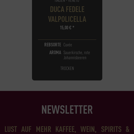
DUCA FEDELE
VALPOLICELLA
15,00
€
*
REBSORTE
Cuvée
AROMA
Sauerkirsche, rote
Johannisbeeren
TROCKEN
NEWSLETTER
LUST AUF MEHR KAFFEE, WEIN, SPIRITS &