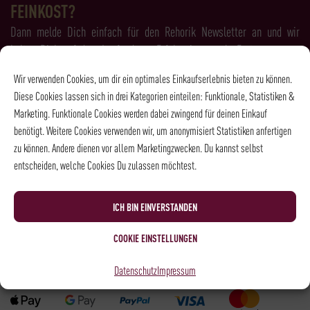
FEINKOST?
Dann melde Dich einfach für den Rehorik Newsletter an und wir
halten Dich auf dem Laufenden - Erfahre immer als Erstes, was es
Neues bei Rehorik gibt!
Wir verwenden Cookies, um dir ein optimales Einkaufserlebnis bieten zu können.
Diese Cookies lassen sich in drei Kategorien einteilen: Funktionale, Statistiken &
Marketing. Funktionale Cookies werden dabei zwingend für deinen Einkauf
benötigt. Weitere Cookies verwenden wir, um anonymisiert Statistiken anfertigen
zu können. Andere dienen vor allem Marketingzwecken. Du kannst selbst
entscheiden, welche Cookies Du zulassen möchtest.
Ich habe die
Datenschutzbestimmungen
gelesen und bin damit
einverstanden.
ICH BIN EINVERSTANDEN
COOKIE EINSTELLUNGEN
Zahlungsarten
Datenschutz
Impressum