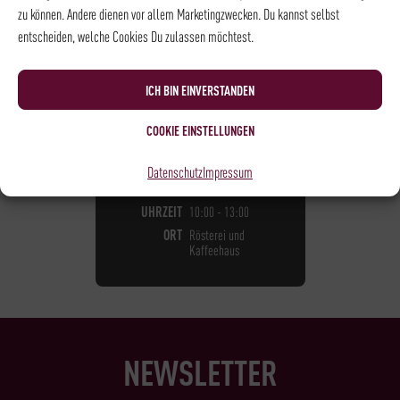
zu können. Andere dienen vor allem Marketingzwecken. Du kannst selbst
entscheiden, welche Cookies Du zulassen möchtest.
KAFFEE - KAFFEESEMINAR
KAFFEESEMINAR
ICH BIN EINVERSTANDEN
85,00
€
*
COOKIE EINSTELLUNGEN
NOCH
1
PLATZ VERFÜGBAR
Datenschutz
Impressum
DATUM
20.09.2026
UHRZEIT
10:00 - 13:00
ORT
Rösterei und
Kaffeehaus
NEWSLETTER