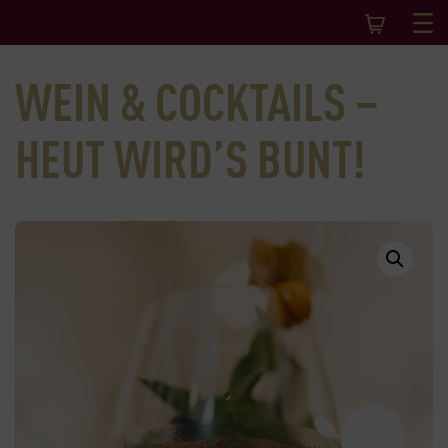
WEIN & COCKTAILS –
HEUT WIRD’S BUNT!