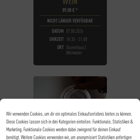
WEIN
89,00
€
*
NICHT LÄNGER VERFÜGBAR
DATUM
07.08.2026
UHRZEIT
18:30 - 21:00
ORT
Stammhaus |
Weinkeller
Wir verwenden Cookies, um dir ein optimales Einkaufserlebnis bieten zu können.
Diese Cookies lassen sich in drei Kategorien einteilen: Funktionale, Statistiken &
Marketing. Funktionale Cookies werden dabei zwingend für deinen Einkauf
benötigt. Weitere Cookies verwenden wir, um anonymisiert Statistiken anfertigen