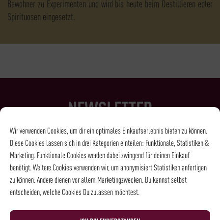
Bewohner zu Experimenten und wird bis heute beim Destillieren edler
Spirituosen eingesetzt.
NEWSLETTER
Wir verwenden Cookies, um dir ein optimales Einkaufserlebnis bieten zu können.
LUST AUF MEHR KAFFEE, WEIN, SPIRITS &
Diese Cookies lassen sich in drei Kategorien einteilen: Funktionale, Statistiken &
FEINKOST?
Marketing. Funktionale Cookies werden dabei zwingend für deinen Einkauf
benötigt. Weitere Cookies verwenden wir, um anonymisiert Statistiken anfertigen
Dann melde Dich einfach für den Rehorik Newsletter an und wir
zu können. Andere dienen vor allem Marketingzwecken. Du kannst selbst
halten Dich auf dem Laufenden - Erfahre immer als Erstes, was es
entscheiden, welche Cookies Du zulassen möchtest.
Neues bei Rehorik gibt!