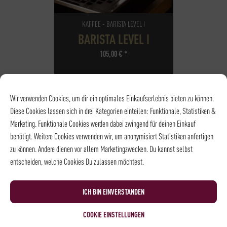
KAFFEE - BARISTA LEVEL I
BARISTA LEVEL I
105,00
€
*
NOCH
10
PLÄTZE VERFÜGBAR
Wir verwenden Cookies, um dir ein optimales Einkaufserlebnis bieten zu können.
DATUM
28.09.2026
Diese Cookies lassen sich in drei Kategorien einteilen: Funktionale, Statistiken &
UHRZEIT
18:15 - 21:15
Marketing. Funktionale Cookies werden dabei zwingend für deinen Einkauf
ORT
Rösterei und
benötigt. Weitere Cookies verwenden wir, um anonymisiert Statistiken anfertigen
Kaffeehaus
zu können. Andere dienen vor allem Marketingzwecken. Du kannst selbst
entscheiden, welche Cookies Du zulassen möchtest.
ICH BIN EINVERSTANDEN
COOKIE EINSTELLUNGEN