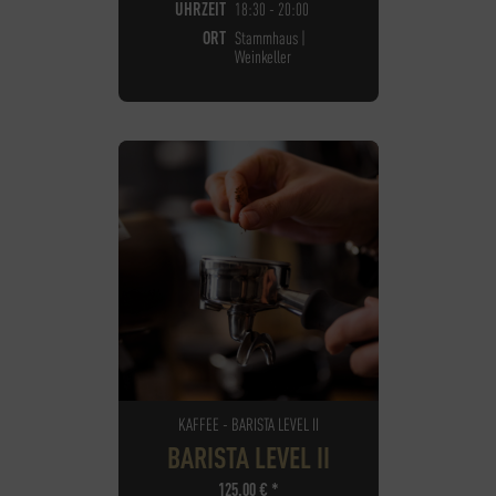
UHRZEIT
18:30 - 20:00
ORT
Stammhaus |
Weinkeller
KAFFEE - BARISTA LEVEL II
BARISTA LEVEL II
125,00
€
*