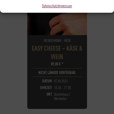
Datenschutz
Impressum
WEINSEMINAR - WEIN
EASY CHEESE – KÄSE &
WEIN
89,00
€
*
NICHT LÄNGER VERFÜGBAR
DATUM
07.08.2026
UHRZEIT
18:30 - 21:00
ORT
Stammhaus |
Weinkeller