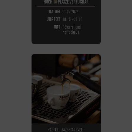
NOCH
10
PLÄTZE VERFÜGBAR
DATUM
01.09.2026
UHRZEIT
18:15 - 21:15
ORT
Rösterei und
Kaffeehaus
KAFFEE - BARISTA LEVEL I