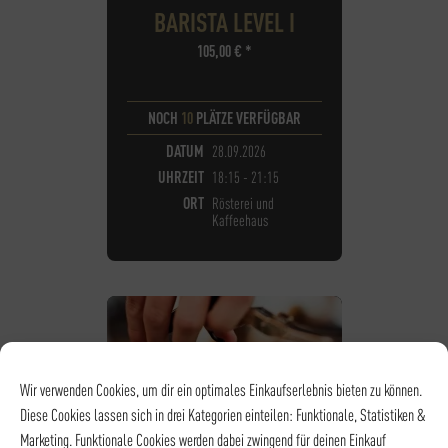
BARISTA LEVEL I
105,00
€
*
NOCH
10
PLÄTZE VERFÜGBAR
DATUM
28.09.2026
UHRZEIT
18:15 - 21:15
ORT
Rösterei und
Kaffeehaus
Wir verwenden Cookies, um dir ein optimales Einkaufserlebnis bieten zu können.
Diese Cookies lassen sich in drei Kategorien einteilen: Funktionale, Statistiken &
Marketing. Funktionale Cookies werden dabei zwingend für deinen Einkauf