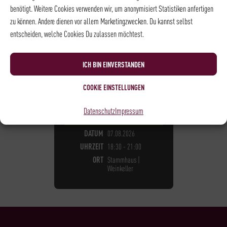
benötigt. Weitere Cookies verwenden wir, um anonymisiert Statistiken anfertigen
zu können. Andere dienen vor allem Marketingzwecken. Du kannst selbst
entscheiden, welche Cookies Du zulassen möchtest.
WEINSEMINAR - WEIN
EASY CHEESE – KÄSE &
ICH BIN EINVERSTANDEN
WEIN
COOKIE EINSTELLUNGEN
89,00
€
*
Datenschutz
Impressum
NICHT LÄNGER VERFÜGBAR
DATUM
07.08.2026
UHRZEIT
18:30 - 21:00
ORT
Stammhaus |
Weinkeller