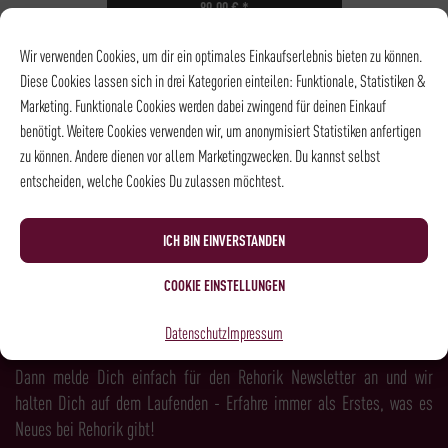
89,00
€
*
NOCH
5
PLÄTZE VERFÜGBAR
Wir verwenden Cookies, um dir ein optimales Einkaufserlebnis bieten zu können.
DATUM
04.09.2026
Diese Cookies lassen sich in drei Kategorien einteilen: Funktionale, Statistiken &
UHRZEIT
18:30 - 21:00
Marketing. Funktionale Cookies werden dabei zwingend für deinen Einkauf
ORT
Stammhaus |
benötigt. Weitere Cookies verwenden wir, um anonymisiert Statistiken anfertigen
Weinkeller
zu können. Andere dienen vor allem Marketingzwecken. Du kannst selbst
entscheiden, welche Cookies Du zulassen möchtest.
NEWSLETTER
ICH BIN EINVERSTANDEN
COOKIE EINSTELLUNGEN
LUST AUF MEHR KAFFEE, WEIN, SPIRITS &
Datenschutz
Impressum
FEINKOST?
Dann melde Dich einfach für den Rehorik Newsletter an und wir
halten Dich auf dem Laufenden - Erfahre immer als Erstes, was es
Neues bei Rehorik gibt!