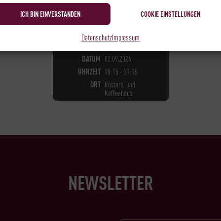
ICH BIN EINVERSTANDEN
COOKIE EINSTELLUNGEN
Datenschutz
Impressum
NOCH
6
PLÄTZE VERFÜGBAR
DATUM
02.09.2026
UHRZEIT
18:15 - 21:15
ORT
Rösterei und
Kaffeehaus
NEWSLETTER