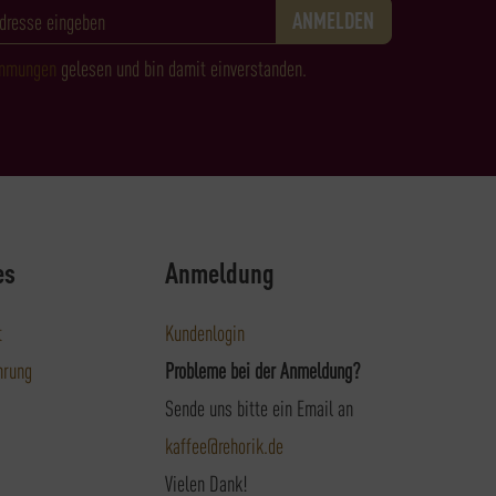
immungen
gelesen und bin damit einverstanden.
es
Anmeldung
t
Kundenlogin
hrung
Probleme bei der Anmeldung?
Sende uns bitte ein Email an
kaffee@rehorik.de
Vielen Dank!