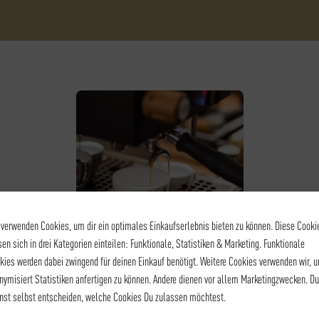
 verwenden Cookies, um dir ein optimales Einkaufserlebnis bieten zu können. Diese Cooki
sen sich in drei Kategorien einteilen: Funktionale, Statistiken & Marketing. Funktionale
kies werden dabei zwingend für deinen Einkauf benötigt. Weitere Cookies verwenden wir, 
KAFFEE - BARISTA LEVEL I
nymisiert Statistiken anfertigen zu können. Andere dienen vor allem Marketingzwecken. Du
BARISTA LEVEL I
nst selbst entscheiden, welche Cookies Du zulassen möchtest.
105,00
€
*