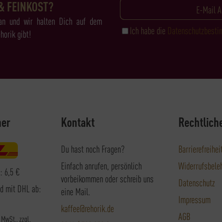
& FEINKOST?
an und wir halten Dich auf dem
Ich habe die
Datenschutzbest
horik gibt!
ner
Kontakt
Rechtlich
Du hast noch Fragen?
Barrierefreihei
Einfach anrufen, persönlich
Widerrufsbele
: 6,5 €
vorbeikommen oder schreib uns
Datenschutz
nd mit DHL ab:
eine Mail.
Impressum
kaffee@rehorik.de
AGB
. MwSt., zzgl.